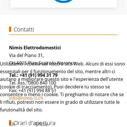
Contatti
Nimis Elettrodomestici
Via del Piano 31,
CH-6915 Pian Scairolo-Noranco
Utilizziamo i cookie sul nostro sito Web. Alcuni di essi sono
essenziali per il funzionamento del sito, mentre altri ci
Tel.: +41 (91) 994 31 79
aiutano a migliorare questo sito e l'esperienza dell'utente
Tel. Ass.: 0800 840 100
(cookie di tracciamento). Puoi decidere tu stesso se
Fax: +41 (91) 994 88 51
consentire o meno i cookie. Ti preghiamo di notare che se
info@nimis-ti.ch
li rifiuti, potresti non essere in grado di utilizzare tutte le
funzionalità del sito.
Orari d'apertura
Ok
Rifiuta