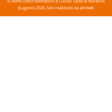
© Nimis Elettrodomestici e Cucine. Sede di Noranco
(Lugano) 2026, Sito realizzato da
abrweb