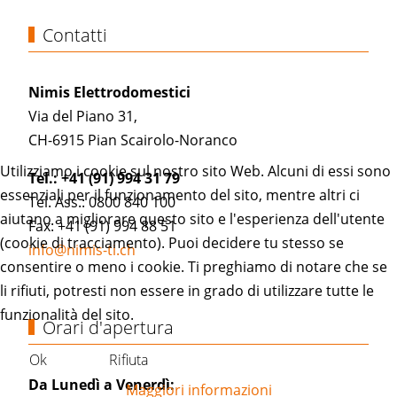
Contatti
Nimis Elettrodomestici
Via del Piano 31,
CH-6915 Pian Scairolo-Noranco
Utilizziamo i cookie sul nostro sito Web. Alcuni di essi sono
Tel.: +41 (91) 994 31 79
essenziali per il funzionamento del sito, mentre altri ci
Tel. Ass.: 0800 840 100
aiutano a migliorare questo sito e l'esperienza dell'utente
Fax: +41 (91) 994 88 51
(cookie di tracciamento). Puoi decidere tu stesso se
info@nimis-ti.ch
consentire o meno i cookie. Ti preghiamo di notare che se
li rifiuti, potresti non essere in grado di utilizzare tutte le
funzionalità del sito.
Orari d'apertura
Ok
Rifiuta
Da Lunedì a Venerdì:
Maggiori informazioni