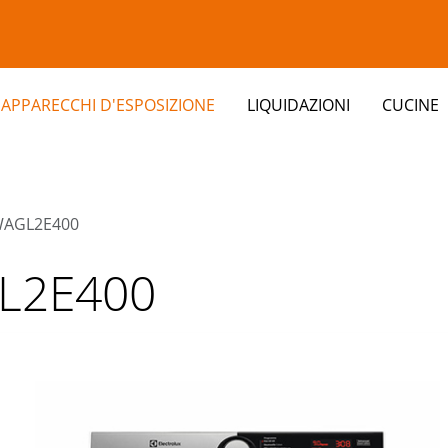
APPARECCHI D'ESPOSIZIONE
LIQUIDAZIONI
CUCINE
WAGL2E400
clients/0bbf8307db603c8a72ec75c69a21a0a9/web/modul
L2E400