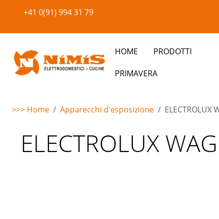
+41 0(91) 994 31 79
HOME
PRODOTTI
PRIMAVERA
>>> Home
Apparecchi d'esposizione
ELECTROLUX 
Warning
: Undefined property: stdClass::$imglink in
/home/
ELECTROLUX WAG