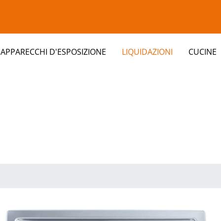
APPARECCHI D'ESPOSIZIONE
LIQUIDAZIONI
CUCINE
clients/0bbf8307db603c8a72ec75c69a21a0a9/web/modul