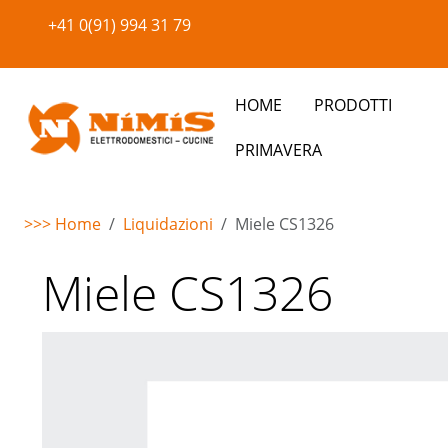
+41 0(91) 994 31 79
HOME
PRODOTTI
PRIMAVERA
>>> Home
Liquidazioni
Miele CS1326
Warning
: Undefined property: stdClass::$imglink in
/home/
Miele CS1326