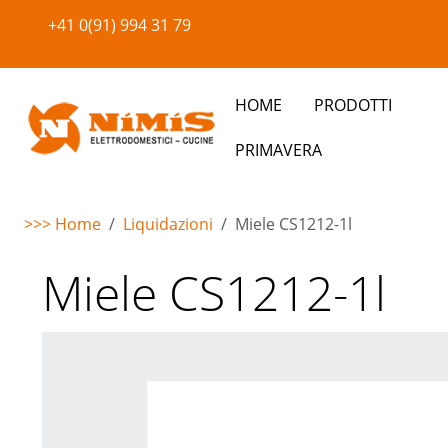
+41 0(91) 994 31 79
HOME
PRODOTTI
PRIMAVERA
>>> Home
Liquidazioni
Miele CS1212-1l
Warning
: Undefined property: stdClass::$imglink in
/home/
Miele CS1212-1l