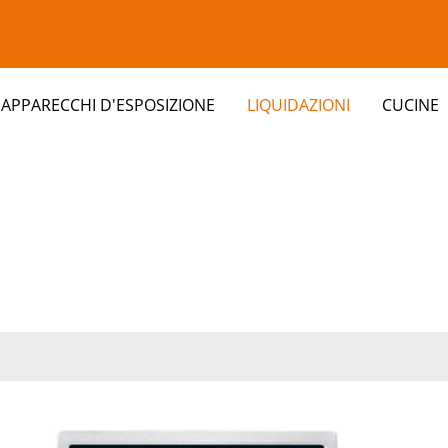
APPARECCHI D'ESPOSIZIONE
LIQUIDAZIONI
CUCINE
clients/0bbf8307db603c8a72ec75c69a21a0a9/web/modul