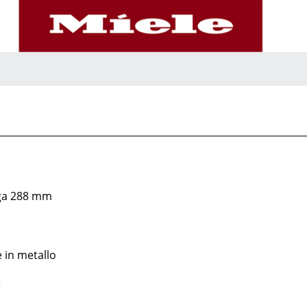
rga 288 mm
 in metallo
r