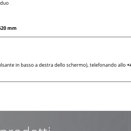
iduo
 520 mm
lsante in basso a destra dello schermo), telefonando allo
+