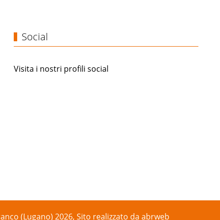
Social
Visita i nostri profili social
anco (Lugano) 2026, Sito realizzato da
abrweb