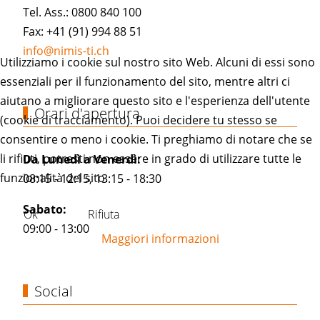
Tel. Ass.: 0800 840 100
Fax: +41 (91) 994 88 51
info@nimis-ti.ch
Utilizziamo i cookie sul nostro sito Web. Alcuni di essi sono
essenziali per il funzionamento del sito, mentre altri ci
aiutano a migliorare questo sito e l'esperienza dell'utente
Orari d'apertura
(cookie di tracciamento). Puoi decidere tu stesso se
consentire o meno i cookie. Ti preghiamo di notare che se
li rifiuti, potresti non essere in grado di utilizzare tutte le
Da Lunedì a Venerdì:
funzionalità del sito.
08:15 - 12:15, 13:15 - 18:30
Sabato:
Ok
Rifiuta
09:00 - 13:00
Maggiori informazioni
Social