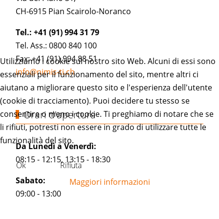
CH-6915 Pian Scairolo-Noranco
Tel.: +41 (91) 994 31 79
Tel. Ass.: 0800 840 100
Fax: +41 (91) 994 88 51
Utilizziamo i cookie sul nostro sito Web. Alcuni di essi sono
info@nimis-ti.ch
essenziali per il funzionamento del sito, mentre altri ci
aiutano a migliorare questo sito e l'esperienza dell'utente
(cookie di tracciamento). Puoi decidere tu stesso se
Orari d'apertura
consentire o meno i cookie. Ti preghiamo di notare che se
li rifiuti, potresti non essere in grado di utilizzare tutte le
funzionalità del sito.
Da Lunedì a Venerdì:
08:15 - 12:15, 13:15 - 18:30
Ok
Rifiuta
Sabato:
Maggiori informazioni
09:00 - 13:00